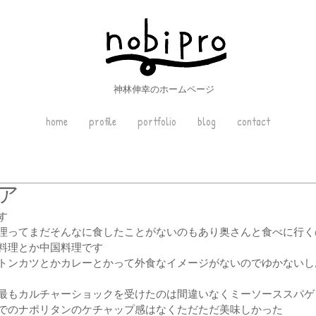
神林伸幸のホームページ
home
profile
portfolio
blog
contact
ア
す
理ってまだそんなに食したことがないのもあり奥さんと食べに行く
料理とか中国料理です
トンカツとかカレーとかって外食なイメージがないのでゆかないし
最もカルチャーショックを受けたのは間違いなくミーソーススパゲ
でのナポリタンのケチャップ感はなくただただ美味しかった