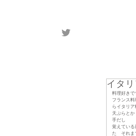
イタリ
料理好きで
フランス料
らイタリア
天ぷらとか
手だし
覚えている
た　それま