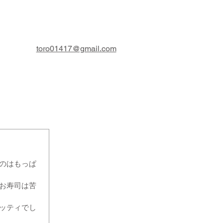
toro01417@gmail.com
のはもっぱ
お寿司は苦
ッティでし