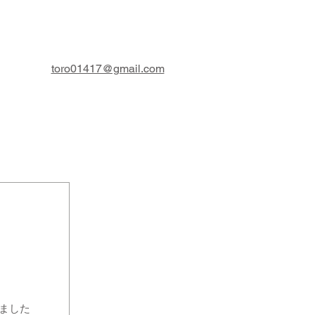
toro01417@gmail.com
ました