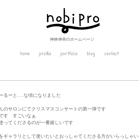
神林伸幸のホームページ
home
profile
portfolio
blog
contact
ーるーと……な頃になりました
んのサロンにてクリスマスコンサートの第一弾です
です　すごいなぁ
使ってくださるのが一番嬉しいです
をギャラリとして使いたいとおっしゃてくださる方がいらっしゃい