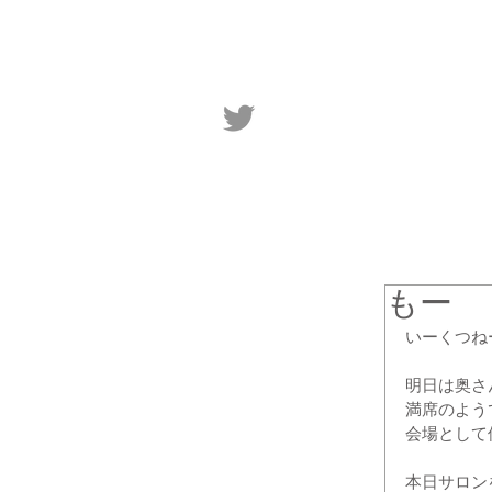
もー
いーくつね
明日は奥さ
満席のよう
会場として
本日サロン