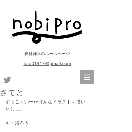
神林伸幸のホームページ
toro01417@gmail.com
さてと
すっごくいーかげんなイラストも描い
たし……
もー帰ろう