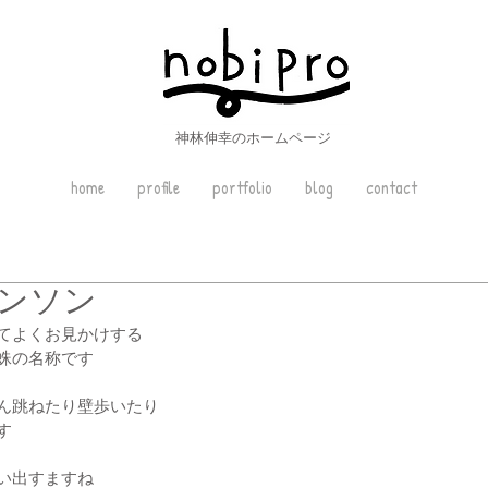
神林伸幸のホームページ
home
profile
portfolio
blog
contact
ンソン
てよくお見かけする
蛛の名称です
ん跳ねたり壁歩いたり
す
い出すますね