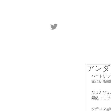
アンダ
ハエトリっ
家にいる蜘
ぴょんぴょ
素敵っこで
タチコマ思