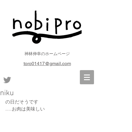
神林伸幸のホームページ
toro01417@gmail.com
niku
の日だそうです
……お肉は美味しい